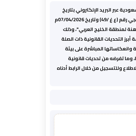
ودية عبر البريد الإلكتروني بتاريخ
08/04/2026م ، المشار فيه إلى الخطاب الوارد من اتحاد غرف دول مجلس التعاون الخليجي رقم (ع غ /49) وتاريخ 07/04/2026م
نة لمنطقة الخليج العربي"، وذلك
برز التحديات القانونية ذات الصلة
 وانعكاساتها المباشرة على بيئة
، وما تفرضه من تحديات قانونية
طلاع وللتسجيل من خلال الرابط أدناه