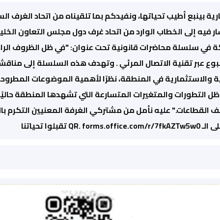
ية بينبع أطيب تحياتها، ونفيدكم بما تلقيناه من اتحاد الغرف السع
 في سلسلة محاضرات قانونية تحت عنوان: "في ظل الظروف الراه
وع عبر تقنية الاتصال المرئي . وتهدف هذه السلسلة إلى مناقشة أ
ة والاستثمارية في المنطقة، نظرًا لأهمية الموضوعات المطروحة
 ظل التطورات والمتغيرات المتسارعة التي تشهدها المنطقة حاليًا
القطاعات." عليه نأمل من مشتركي الغرفة المعنيين التكرم بالا
Q تقبلوا تحياتنا