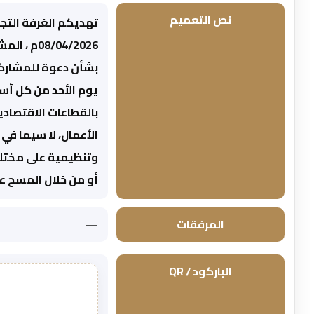
نص التعميم
تهديكم الغرفة التجار
بشأن دعوة للمشاركة
يوم الأحد من كل أسب
بالقطاعات الاقتصادي
الأعمال، لا سيما في
وتنظيمية على مختلف 
أو من خلال المسح على الـ R. forms.office.com/r/7fkAZTw5w0
المرفقات
—
الباركود / QR