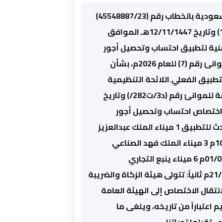
تهديكم الغرفة التجارية بينبع أطيب تحياتها، ونفيدكم بما تلقيناه من اتحاد الغرف السعودية بالخطاب رقم (45548887/23)
وتاريخ 17/11/1447هـ أن الاتحاد تلقى خطاب الهيئة العامة للموانئ رقم (1/38/27941) وتاريخ 12/11/1447هـ الموافق
م 2026م، بشأن تحديث الفترة الزمنية لتطبيق احتساب وتحصيل أجور
التخزين في الموانئ (الأرضيات)، والذي شمل الآتي:الأسانيد:تعميم الهيئة العامة للموانئ رقم (7) للعام 2026م، بشأن
تطبيق الفعلي.اللائحة التنظيمية
لاحتساب وتحصيل أجور التخزين في الموانئ المعتمدة بقرار مجلس إدارة الهيئة العامة للموانئ رقم (د3/ت282/) وتاريخ
تقال اختصاص احتساب وتحصيل أجور
التخزين إلى الهيئة العامة للموانئ، وذلك وفقاً للجدول التالي: م الموقع التاريخ المحدث للتطبيق 1 ميناء الملك عبدالعزيز
بالدمام تم الانتقال الفعلي اعتباراً من 01/04/2026م 2 ميناء الجبيل التجاري 10/05/2026م 3 ميناء الملك فهد الصناعي
بالجبيل 16/05/2026م 4 ميناء رأس الخير 16/05/2026م 5 ميناء جدة الإسلامي 01/06/2026م 6 ميناء ينبع التجاري
21/06/2026م 7 ميناء الملك فهد الصناعي بينبع 21/06/2026م 8 ميناء جازان 21/06/2026م ثانياً: تتولى هيئة الزكاة والضريبة
نتقال الاختصاص إلى الهيئة العامة
م اعتباراً من تاريخه، ويلغى ما