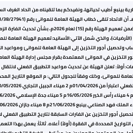
29/4/2026م، والمتضمن تعميم الهيئة رقم (15) لعا
ب وتحصيل أجور التخزين إلى الهيئة العامة للموانئ ومواعيد ال
.التعليمات:أولاً: تعلن الهيئة عن تحديث مواعيد التطبيق الفعلي لان
صيل أجور التخزين عن الفترات السابقة لتاريخ التطبيق الفعلي لا
تواريخ المحددة في الفقرة (أولاً) أعلاه. ثالثاً: يعمل بهذا التعمي