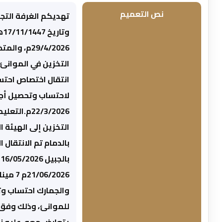
نص التعميم
انتقال اختصاص احتسا
22/3/2026م
والجمارك احتساب وتح
للموانئ، وذلك وفق ال