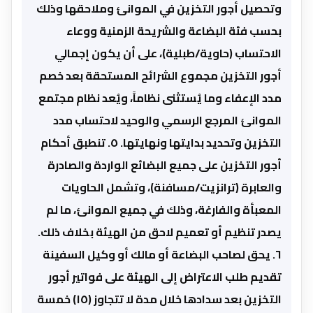
وتحصيل أجور التخزين في الموانئ وملاحقها وذلك
بحسب فئة البضاعة والشريحة الزمنية ووعاء
الاحتساب (حاوية/طبلية)، على أن يكون إجمالي
أجور التخزين مجموع الشرائح المستحقة بعد خصم
مدد الإعفاء وما يُستثنى نظاماً، ويُعد نظام مجتمع
الموانئ المرجع الرسمي والوحيد لاحتساب مدد
التخزين وتحديد بدايتها ونهايتها. ٥. تنطبق أحكام
أجور التخزين على جميع البضائع الواردة والصادرة
والعابرة (ترانزيت/مسافنة)، وتشمل الحاويات
المعبأة والفارغة، وذلك في جميع الموانئ، ما لم
يصدر تنظيم أو تعميم لاحق من الهيئة بخلاف ذلك.
٦. يحق لصاحب البضاعة أو مالك أو وكيل السفينة
تقديم طلب الاعتراض إلى الهيئة على فواتير أجور
التخزين بعد سدادها خلال مدة لا تتجاوز (١٥) خمسة