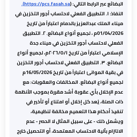
البضائع عبر الرابط التالي: (
https://pcs.fasah.sa).
النفاذ: ١. التطبيق الفعلي لاحتساب أجور التخزين في
ميناء الملك عبدالعزيز بالدمام اعتباراً من تاريخ
01/04/2026م ، لجميع أنواع البضائع. ٢. التطبيق
الفعلي لاحتساب أجور التخزين في ميناء جدة
الإسلامي اعتباراً من تاريخ ٢٠٢٦/٥/١م، لجميع أنواع
البضائع. ٣. التطبيق الفعلي لاحتساب أجور التخزين
في بقية الموانئ اعتباراً من تاريخ 16/05/2026م
لجميع أنواع البضائع. المخالفات والعقوبات: مع
عدم الإخلال بأي عقوبة أشد مقررة بموجب الأنظمة
ذات الصلة، يُعد كل إخلال أو امتناع أو تأخير في
تنفيذ أحكام هذا التعميم مخالفة تنظيمية،
ويشمل ذلك - على سبيل المثال لا الحصر - عدم
الالتزام بآلية الاحتساب المعتمدة، أو التحصيل خارج