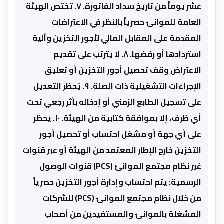
عشر يوماً من تاريخ سداد الفاتورة. ٧. تختص الهيئة
العامة للموانئ حصرياً بالنظر في الاعتراضات
المقدمة على المقابل المالي لأجور التخزين وآلية
استردادها أو رفضها. ٨. لا يترتب على تقديم
الاعتراض وقف تحصيل أجور التخزين أو تعليق
الإجراءات التشغيلية ذات الصلة. ٩. يُحظر التعديل
على تسجيل الطابع الزمني أو إدخاله بأثر رجعي تحت
أي ظرف، إلا بموافقة كتابية من الهيئة. ١٠. يُحظر
على أي جهة أو مشغل احتساب أو تحصيل أجور
التخزين خارج الإطار المعتمد من الهيئة أو عبر قنوات
غير نظام مجتمع الموانئ (PCS) قنوات الوصول
الرسمية: يتم احتساب وإدارة أجور التخزين حصرياً
من خلال نظام مجتمع الموانئ (PCS) للشركات
المشغلة بالموانئ والمستفيدين من أصحاب