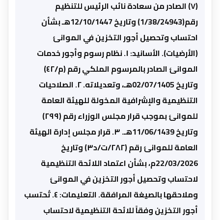
(٧) الصادر من سعادة نائب الرئيس للتنظيم
رقم(1/38/24943) وتاريخ 12/10/1447هـ بشأن
احتساب وتحصيل أجور التخزين في الموانئ
(الأرضيات). الأسانيد: ١. نظام رسوم وأجور خدمات
الموانئ الصادر بالمرسوم الملكي رقم (م/٤٢)
وتاريخ 02/07/1405هـ، وتعديلاته. ٢. الصلاحيات
التنظيمية والإشرافية المخولة للهيئة العامة
للموانئ بموجب قرار مجلس الوزراء رقم (٢٩٩)
وتاريخ 11/06/1439هـ. ٣. قرار مجلس إدارة الهيئة
العامة للموانئ رقم (٢٨٢/ت/د٣) وتاريخ
22/03/2026م، بشأن اعتماد اللائحة التنظيمية
لاحتساب وتحصيل أجور التخزين في الموانئ
وملاحقها بالصيغة المرافقة. التعليمات: ٤. تُحتسب
أجور التخزين وفقاً للائحة التنظيمية لاحتساب