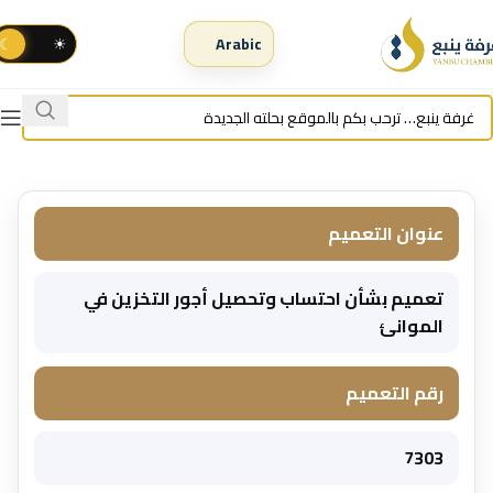
☾
☀
عنوان التعميم
تعميم بشأن احتساب وتحصيل أجور التخزين في
الموانئ
رقم التعميم
7303