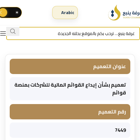
☾
☀
عنوان التعميم
تعميم بشأن إيداع القوائم المالية للشركات بمنصة
قوائم
رقم التعميم
7449