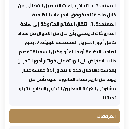
المعتمدة. د. اتخاذ إجراءات التحصيل القضائي من
خلال منصة تنفيذ وفق الإجراءات النظامية
المعتمدة. ٦. انتقال البضائع المتروكة إلى ساحة
المتروكات لا يعفي بأي حال من الأحوال من سداد
كامل أجور التخزين المستحقة للهيئة. ٧. يحق
لصاحب البضاعة أو مالك أو وكيل السفينة تقديم
طلب الاعتراض إلى الهيئة على فواتير أجور التخزين
بعد سدادها خلال مدة لا تتجاوز (١٥) خمسة عشر
يوماً من تاريخ سداد الفاتورة. عليه نأمل من
مشتركي الغرفة المعنيين التكرم بالاطلاع. تقبلوا
تحياتنا
المرفقات