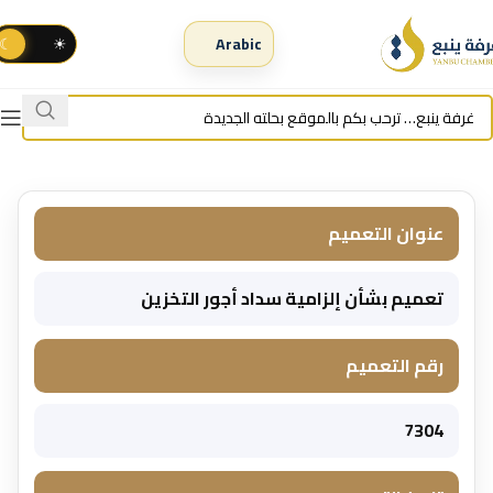
☾
☀
عنوان التعميم
تعميم بشأن إلزامية سداد أجور التخزين
رقم التعميم
7304