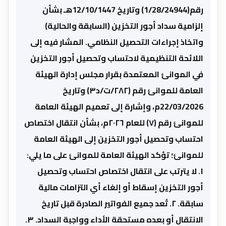
رقم(1/28/24944) وتاريخ 12/10/1447هـ بشأن
إلزامية سداد أجور التخزين (السابقة والحالية)
واتخاذ إجراءات التحصيل النظامي. المشار فيه إلى
اللائحة التنظيمية لاحتساب وتحصيل أجور التخزين
في الموانئ المعتمدة بقرار مجلس إدارة الهيئة
العامة للموانئ رقم (٢٨٢/ت/د٣) وتاريخ
22/03/2026م، وإشارة إلى تعميم الهيئة العامة
للموانئ رقم (٧) للعام ٢٠٢٦م، بشأن انتقال اختصاص
احتساب وتحصيل أجور التخزين إلى الهيئة العامة
للموانئ؛ تؤكد الهيئة العامة للموانئ على ما يلي:
١. لا يترتب على انتقال اختصاص احتساب وتحصيل
أجور التخزين إسقاط أو إلغاء أي التزامات مالية
سابقة. ٢. تُعد جميع الفواتير الصادرة قبل تاريخ
الانتقال أو بعده مستحقة الأداء وواجبة السداد. ٣.