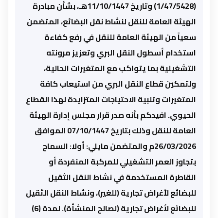
(1/47/5428) وتاريخ 11/10/1447هـ، بشأن مبادرة
الهيئة العامة للنقل لنشاط نقل البضائع، المتضمن
سعياً من الهيئة العامة للنقل في رفع كفاءة
استخدام أسطول النقل البري وتعزيز مرونته
التشغيلية بما يتواكب مع المتغيرات الحالية،
ولتمكين قطاع النقل البري من استيعاب كافة
المتغيرات وتلبية الاحتياجات المتزايدة لهذا القطاع
الحيوي. افيدكم بأنه صدر قرار مجلس إدارة الهيئة
العامة للنقل وذلك بتاريخ 07/10/1447 الموافق
26/03/2026م والمتضمن مايلي: أولا: السماح
بتجاوز العمر التشغيلي للمركبة المنفردة أو
القاطرة المستخدمة في نشاط النقل الثقيل
للبضائع لأغراض تجارية (للغير)، ونشاط النقل الثقيل
للبضائع لأغراض تجارية (لصالح المنشأة). لمدة (6)