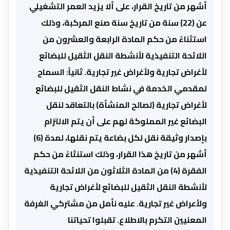
أشهر من تاريخ القرار، على ألا يزيد العمر التشغيلي
عن (22) سنة من تاريخ سنة صنع المركبة، وذلك
استثناءً من حكم المادة الرابعة والعشرون من
اللائحة التنفيذية لأنشطة النقل الثقيل للبضائع
لأغراض تجارية ولأغراض غير تجارية. ثانياً: السماح
لمقدمي الخدمة في نشاط النقل الثقيل للبضائع
لأغراض تجارية (لصالح المنشأة) بالتعاقد لنقل
البضائع غير المملوكة لهم على أن يتم الالتزام
بإصدار وثيقة نقل لكل بضاعة يتم نقلها، لمدة (6)
أشهر من تاريخ هذا القرار، وذلك استنثاءً من حكم
الفقرة (4) من المادة الثلاثون من اللائحة التنفيذية
لأنشطة النقل الثقيل للبضائع لأغراض تجارية
ولأعراض غير تجارية. عليه نأمل من مشتركي الغرفة
المعنيين التكرم بالاطلاع. تقبلوا تحياتنا