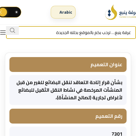
☾
☀
عنوان التعميم
بشأن قرار إتاحة التعاقد لنقل البضائع للغير من قبل
المنشآت المرخصة في نشاط النقل الثقيل للبضائع
لأغراض تجارية (لصالح المنشأة)،
رقم التعميم
7301