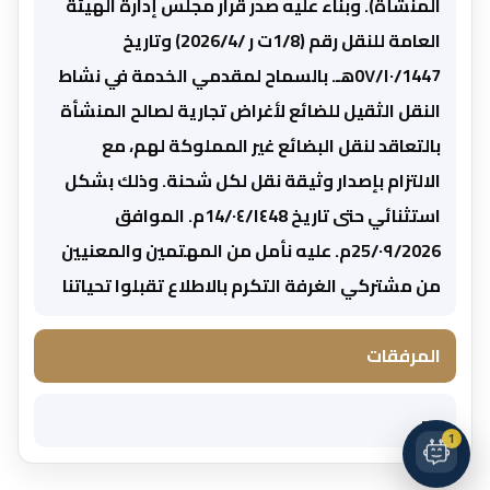
المنشأة). وبناء عليه صدر قرار مجلس إدارة الهيئة
العامة للنقل رقم (1/8ت ر /2026/4) وتاريخ
0٧/١٠/1447هـ. بالسماح لمقدمي الخدمة في نشاط
النقل الثقيل للضائع لأغراض تجارية لصالح المنشأة
بالتعاقد لنقل البضائع غير المملوكة لهم، مع
الالتزام بإصدار وثيقة نقل لكل شحنة. وذلك بشكل
استثنائي حتى تاريخ 14/٠٤/١٤48م. الموافق
25/٠٩/2026م. عليه نأمل من المهتمين والمعنيين
من مشتركي الغرفة التكرم بالاطلاع تقبلوا تحياتنا
المرفقات
—
1